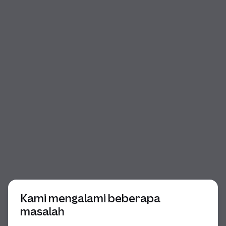
Awal dialog
Kami mengalami beberapa
masalah